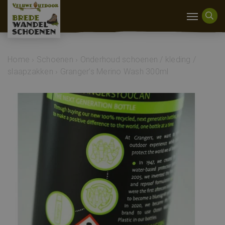
Home
›
Schoenen
›
Onderhoud schoenen / kleding /
slaapzakken
›
Granger’s Merino Wash 300ml