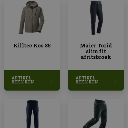
op een s
gebruikt
bezoeker
en
campag
te berek
de analy
van de si
Killtec Kos 85
Maier Torid
slim fit
afritsbroek
ARTIKEL
ARTIKEL
BEKIJKEN
BEKIJKEN