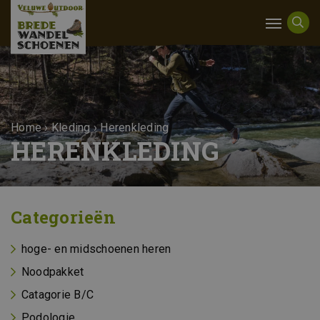
Home
›
Kleding
›
Herenkleding
HERENKLEDING
Categorieën
hoge- en midschoenen heren
Noodpakket
Catagorie B/C
Podologie