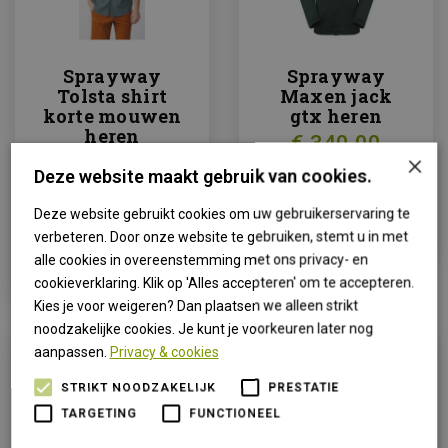
Sprayway
Sprayway
Tolsta shirt
Maxen jack
korte mouwen
gtx heren
heren
€ 340,00
×
Strayway
Deze website maakt gebruik van cookies.
Tolsta
ARTIKEL
Deze website gebruikt cookies om uw gebruikerservaring te
BEKIJKEN
verbeteren. Door onze website te gebruiken, stemt u in met
ARTIKEL
alle cookies in overeenstemming met ons privacy- en
BEKIJKEN
cookieverklaring. Klik op 'Alles accepteren' om te accepteren.
Kies je voor weigeren? Dan plaatsen we alleen strikt
noodzakelijke cookies. Je kunt je voorkeuren later nog
aanpassen.
Privacy & cookies
STRIKT NOODZAKELIJK
PRESTATIE
TARGETING
FUNCTIONEEL