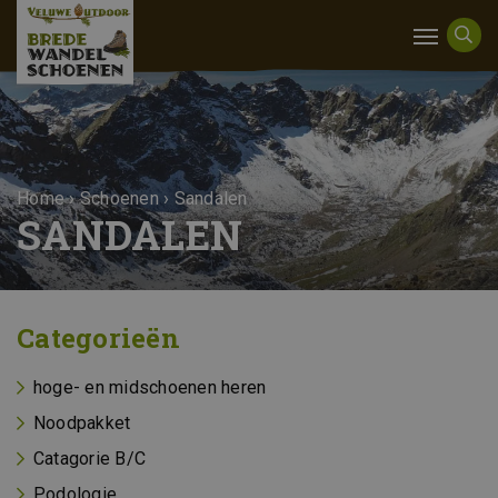
Home
›
Schoenen
›
Sandalen
SANDALEN
Categorieën
hoge- en midschoenen heren
Noodpakket
Catagorie B/C
Podologie