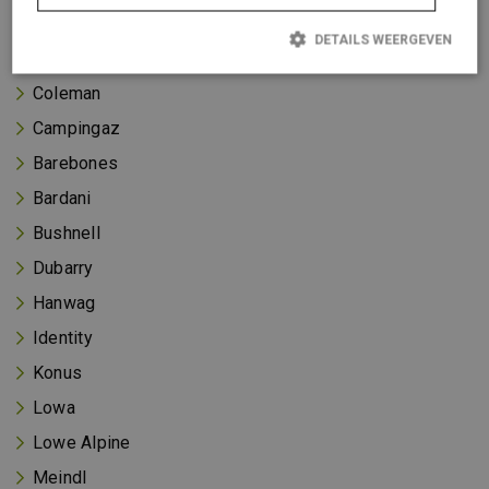
Maier
DETAILS WEERGEVEN
Mountain Equipment
Coleman
Strikt noodzakelijk
Prestatie
Targeting
Functioneel
Campingaz
Strikt noodzakelijke cookies maken de kernfunctionaliteiten van
Barebones
de website mogelijk, zoals gebruikersaanmelding en
accountbeheer. De website kan niet goed worden gebruikt zonder
Bardani
de strikt noodzakelijke cookies.
Bushnell
Aanbieder /
Naam
Vervaldatum
Omschrijving
Domein
Dubarry
_GRECAPTCHA
Google LLC
6 maanden
Google
www.google.com
reCAPTCHA
Hanwag
plaatst een
noodzakelijke
Identity
cookie
(_GRECAPTCHA)
Konus
wanneer deze
wordt
Lowa
uitgevoerd met
het oog op de
risicoanalyse.
Lowe Alpine
__cf_bm
Cloudflare Inc.
30 minuten
Deze cookie
Meindl
.vimeo.com
wordt gebruikt