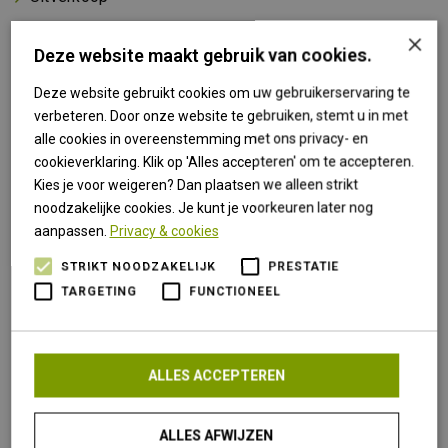
×
Merken
Deze website maakt gebruik van cookies.
Safarica
Deze website gebruikt cookies om uw gebruikerservaring te
verbeteren. Door onze website te gebruiken, stemt u in met
Rab
alle cookies in overeenstemming met ons privacy- en
Petzl
cookieverklaring. Klik op 'Alles accepteren' om te accepteren.
Stanley
Kies je voor weigeren? Dan plaatsen we alleen strikt
noodzakelijke cookies. Je kunt je voorkeuren later nog
Killtec
aanpassen.
Privacy & cookies
Infiray
STRIKT NOODZAKELIJK
PRESTATIE
Pinewood
TARGETING
FUNCTIONEEL
Scarpa
Granger's
Nocpix
ALLES ACCEPTEREN
Highlander
ALLES AFWIJZEN
Jetboil