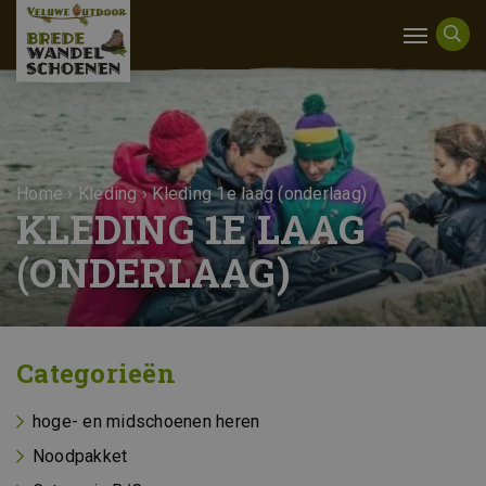
Home
›
Kleding
›
Kleding 1e laag (onderlaag)
KLEDING 1E LAAG
(ONDERLAAG)
Categorieën
hoge- en midschoenen heren
Noodpakket