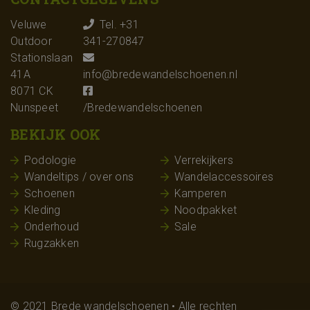
Google A
de sessie
Veluwe
Tel. +31
behoude
Outdoor
341-270847
_ga
Google LLC
1 jaar 1
Deze co
.bredewandelschoenen.nl
maand
gekoppe
Stationslaan
Google U
Analytics
41A
info@bredewandelschoenen.nl
belangri
8071 CK
is van d
algemee
Nunspeet
/Bredewandelschoenen
analyses
Google.
BEKIJK OOK
cookie w
gebruikt
gebruike
Podologie
Verrekijkers
ondersc
een will
Wandeltips / over ons
Wandelaccessoires
gegener
nummer 
Schoenen
Kamperen
wijzen als
Het is 
Kleding
Noodpakket
in elk p
Onderhoud
Sale
op een s
gebruikt
Rugzakken
bezoeker
en
campag
te berek
de analy
van de si
© 2021 Brede wandelschoenen • Alle rechten