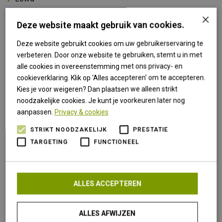
×
Lowe Alpine
Deze website maakt gebruik van cookies.
Meindl
Deze website gebruikt cookies om uw gebruikerservaring te
Osprey
verbeteren. Door onze website te gebruiken, stemt u in met
Polydaun
alle cookies in overeenstemming met ons privacy- en
cookieverklaring. Klik op 'Alles accepteren' om te accepteren.
Primus
Kies je voor weigeren? Dan plaatsen we alleen strikt
Sprayway
noodzakelijke cookies. Je kunt je voorkeuren later nog
Super Natural
aanpassen.
Privacy & cookies
Tasco
STRIKT NOODZAKELIJK
PRESTATIE
Trekmates
TARGETING
FUNCTIONEEL
Vortex
ALLES ACCEPTEREN
De eerste laag ( onderlaag ) kleding wordt rechtstreeks
op de huid gedragen. Belangrijk in alle jaargetijden is dat
de kleding die u draagt niet van katoen is. Het kledingstuk
ALLES AFWIJZEN
is van een goede kunstvezel en/of wol gemaakt. Deze