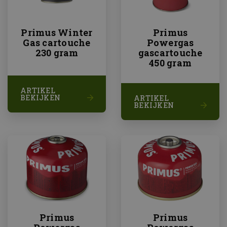
ondersc
een will
gegener
nummer 
Primus Winter
Primus
wijzen als
Het is 
Gas cartouche
Powergas
in elk p
230 gram
gascartouche
op een s
gebruikt
450 gram
bezoeker
en
campag
te berek
ARTIKEL
de analy
BEKIJKEN
ARTIKEL
van de si
BEKIJKEN
Primus
Primus