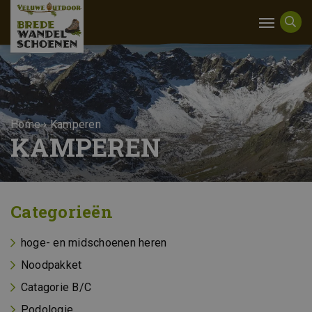
Home
›
Kamperen
KAMPEREN
Categorieën
hoge- en midschoenen heren
Noodpakket
Catagorie B/C
Podologie