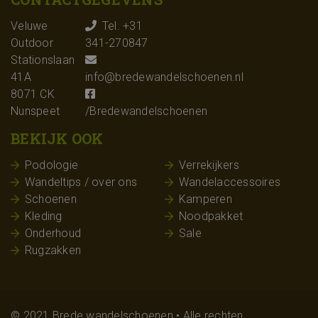
Veluwe
Tel. +31
Outdoor
341-270847
Stationslaan
41A
info@bredewandelschoenen.nl
8071 CK
Nunspeet
/Bredewandelschoenen
BEKIJK OOK
Podologie
Verrekijkers
Wandeltips / over ons
Wandelaccessoires
Schoenen
Kamperen
Kleding
Noodpakket
Onderhoud
Sale
Rugzakken
© 2021 Brede wandelschoenen • Alle rechten