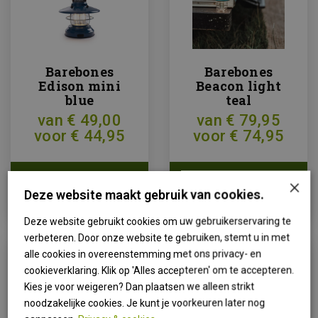
Barebones
Barebones
Edison mini
Beacon light
blue
teal
van € 49,00
van € 79,95
voor € 44,95
voor € 74,95
×
ARTIKEL
ARTIKEL
BEKIJKEN
BEKIJKEN
Deze website maakt gebruik van cookies.
Deze website gebruikt cookies om uw gebruikerservaring te
verbeteren. Door onze website te gebruiken, stemt u in met
alle cookies in overeenstemming met ons privacy- en
cookieverklaring. Klik op 'Alles accepteren' om te accepteren.
Kies je voor weigeren? Dan plaatsen we alleen strikt
noodzakelijke cookies. Je kunt je voorkeuren later nog