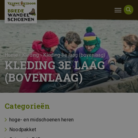
Home
›
Kleding
›
Kleding 3e laag (bovenlaag)
KLEDING 3E LAAG
(BOVENLAAG)
Categorieën
hoge- en midschoenen heren
Noodpakket