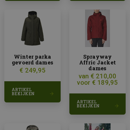
Het is 
in elk p
op een s
gebruikt
bezoeker
en
campag
te berek
de analy
van de si
Winter parka
Sprayway
gevoerd dames
Affric Jacket
dames
€ 249,95
van € 210,00
voor € 189,95
ARTIKEL
BEKIJKEN
ARTIKEL
BEKIJKEN