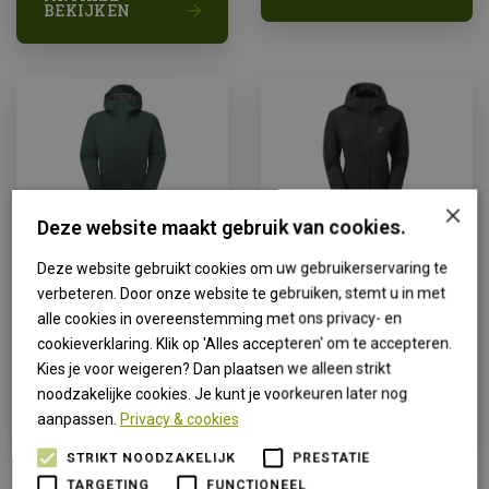
BEKIJKEN
×
Deze website maakt gebruik van cookies.
Sprayway
Sprayway
Deze website gebruikt cookies om uw gebruikerservaring te
Maxen jack
Fionn gtx jas
gtx heren
verbeteren. Door onze website te gebruiken, stemt u in met
€ van 210,00
alle cookies in overeenstemming met ons privacy- en
€ 340,00
voor € 190,00
cookieverklaring. Klik op 'Alles accepteren' om te accepteren.
Kies je voor weigeren? Dan plaatsen we alleen strikt
noodzakelijke cookies. Je kunt je voorkeuren later nog
ARTIKEL
ARTIKEL
BEKIJKEN
BEKIJKEN
aanpassen.
Privacy & cookies
STRIKT NOODZAKELIJK
PRESTATIE
TARGETING
FUNCTIONEEL