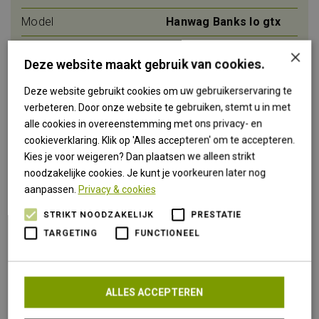
Model
Hanwag Banks lo gtx
×
Bovenmateriaal
nubuck-en suèdeleer
Deze website maakt gebruik van cookies.
Geslacht
heren
Deze website gebruikt cookies om uw gebruikerservaring te
Waterdicht
ja
verbeteren. Door onze website te gebruiken, stemt u in met
alle cookies in overeenstemming met ons privacy- en
Vibram zool
Nubuckleder
cookieverklaring. Klik op 'Alles accepteren' om te accepteren.
Kies je voor weigeren? Dan plaatsen we alleen strikt
Membraan
Goretex
noodzakelijke cookies. Je kunt je voorkeuren later nog
Uitneembaar voetbed
ja
aanpassen.
Privacy & cookies
Geschikt voor steunzolen
ja
STRIKT NOODZAKELIJK
PRESTATIE
TARGETING
FUNCTIONEEL
Categorie
A
Kleur
asfalt / mint
ALLES ACCEPTEREN