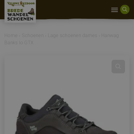
Home
›
Schoenen
›
Lage schoenen dames
›
Hanwag
Banks lo GTX