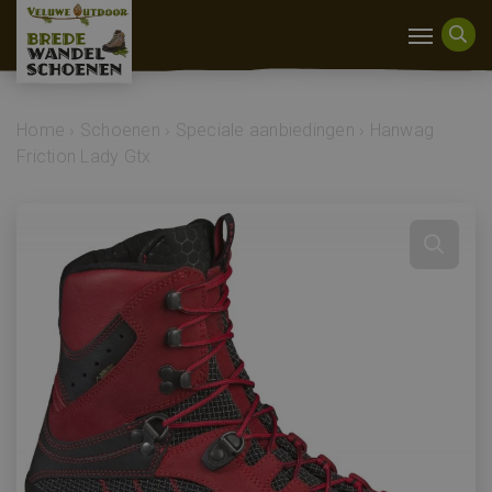
Home
›
Schoenen
›
Speciale aanbiedingen
›
Hanwag
Friction Lady Gtx