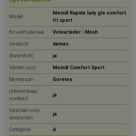
Meindl Rapide lady gtx comfort
Model
fit sport
Bovenmateriaal
Velourleder | Mesh
Geslacht
dames
Waterdicht
ja
Vibram zool
Meindl Comfort Sport
Membraan
Goretex
Uitneembaar
ja
voetbed
Geschikt voor
ja
steunzolen
Categorie
A