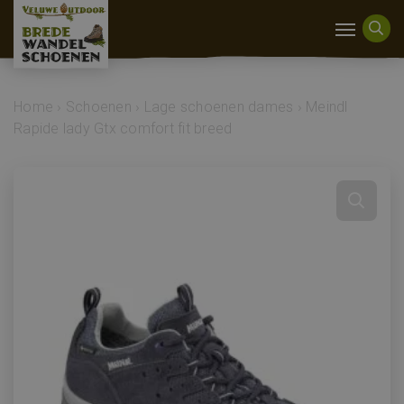
Home
›
Schoenen
›
Lage schoenen dames
›
Meindl
Rapide lady Gtx comfort fit breed