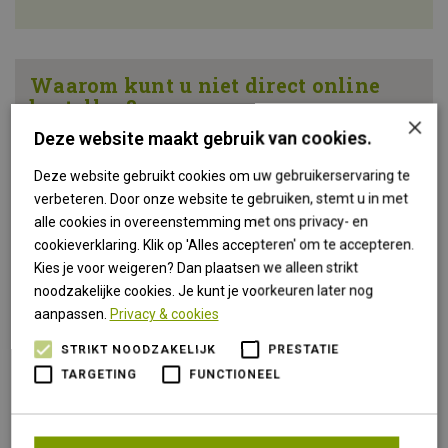
Waarom kunt u niet direct online
bestellen?
×
Deze website maakt gebruik van cookies.
Onze uitgebreide en uitgekiende collectie hoge en
lage wandelschoenen die wij zoveel mogelijk continu
Deze website gebruikt cookies om uw gebruikerservaring te
op voorraad houden bestaat uit meer dan 7
verbeteren. Door onze website te gebruiken, stemt u in met
verschillende breedte maten en diverse wijdte maten.
alle cookies in overeenstemming met ons privacy- en
cookieverklaring. Klik op 'Alles accepteren' om te accepteren.
Dit is de hoofdreden waarom wij NIET via een
Kies je voor weigeren? Dan plaatsen we alleen strikt
webshop verkopen, de best passende schoen voor
noodzakelijke cookies. Je kunt je voorkeuren later nog
uw wandel / klimactiviteit kunt u alleen vinden door
aanpassen.
Privacy & cookies
het juiste advies te krijgen en passen van de
STRIKT NOODZAKELIJK
PRESTATIE
schoenen.
TARGETING
FUNCTIONEEL
Met miskopen staan er kasten vol bij mensen thuis,
net niet goed passende schoenen zijn ook overal in
huis te vinden.