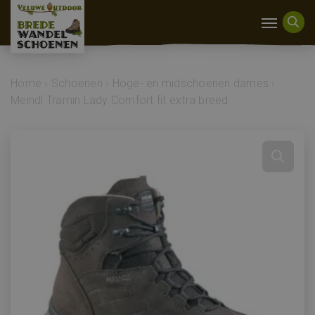
Home
›
Schoenen
›
Hoge- en midschoenen dames
›
Meindl Tramin Lady Comfort fit extra breed