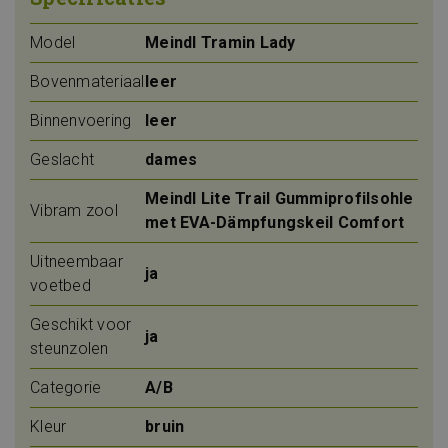
Model
Meindl Tramin Lady
Bovenmateriaal
leer
Binnenvoering
leer
Geslacht
dames
Meindl Lite Trail Gummiprofilsohle
Vibram zool
met EVA-Dämpfungskeil Comfort
Uitneembaar
ja
voetbed
Geschikt voor
ja
steunzolen
Categorie
A/B
Kleur
bruin