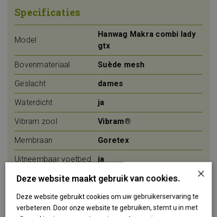
Specificaties
Hanwag Makra combi lady
Model
gtx
Bovenmateriaal
Suède mesh
Geslacht
dames
Waterdicht
ja
Vibram zool
Vibram®
Membraan
Goretex
Uitneembaar voetbed
ja
×
Deze website maakt gebruik van cookies.
Geschikt voor
ja
steunzolen
Deze website gebruikt cookies om uw gebruikerservaring te
verbeteren. Door onze website te gebruiken, stemt u in met
Categorie
C