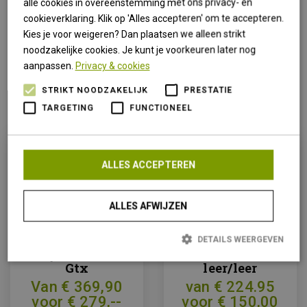
alle cookies in overeenstemming met ons privacy- en
Kleur
zwart / ocean
cookieverklaring. Klik op 'Alles accepteren' om te accepteren.
Kies je voor weigeren? Dan plaatsen we alleen strikt
noodzakelijke cookies. Je kunt je voorkeuren later nog
aanpassen.
Privacy & cookies
STRIKT NOODZAKELIJK
PRESTATIE
Anderen bekeken ook
TARGETING
FUNCTIONEEL
ALLES ACCEPTEREN
ALLES AFWIJZEN
Meindl Island
Hanwag Banks
DETAILS WEERGEVEN
lady Rock MFS
lo bunion
Gtx
leer/leer
Van € 369,90
van € 224.95
Strikt noodzakelijk
Prestatie
Targeting
Functioneel
voor € 279,--
voor € 150,00