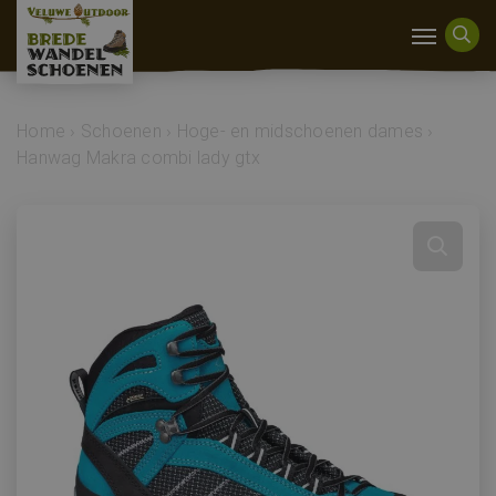
Home
›
Schoenen
›
Hoge- en midschoenen dames
›
Hanwag Makra combi lady gtx