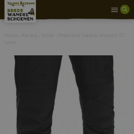
Home
›
Kleding
›
broek
›
Pinewood Caribou trousers TC
heren