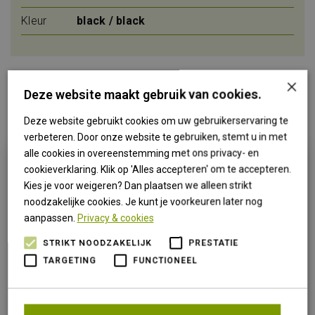
Kleur
black / black
×
Deze website maakt gebruik van cookies.
Anderen bekeken ook
Deze website gebruikt cookies om uw gebruikerservaring te
verbeteren. Door onze website te gebruiken, stemt u in met
alle cookies in overeenstemming met ons privacy- en
cookieverklaring. Klik op 'Alles accepteren' om te accepteren.
Kies je voor weigeren? Dan plaatsen we alleen strikt
noodzakelijke cookies. Je kunt je voorkeuren later nog
aanpassen.
Privacy & cookies
STRIKT NOODZAKELIJK
PRESTATIE
Torque
Pinewood
TARGETING
FUNCTIONEEL
Mountain
Finnveden
Pants lady
Hybrid trousers
dames
€ 140,00
€ 149.95