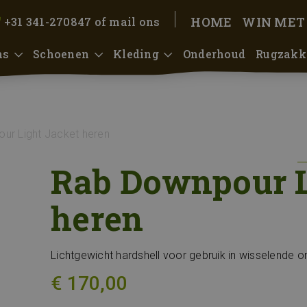
HOME
WIN MET
+31 341-270847
of
mail ons
ns
Schoenen
Kleding
Onderhoud
Rugzakk
ur Light Jacket heren
Rab Downpour L
heren
Lichtgewicht hardshell voor gebruik in wisselende
€ 170,00