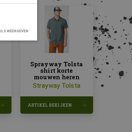
ILS WEERGEVEN
ikersaanmelding
Sprayway Tolsta
s.
shirt korte
mouwen heren
Strayway Tolsta
 cookie
rd met het
ARTIKEL BEKIJKEN
 te maken
e website, om
gebruik van