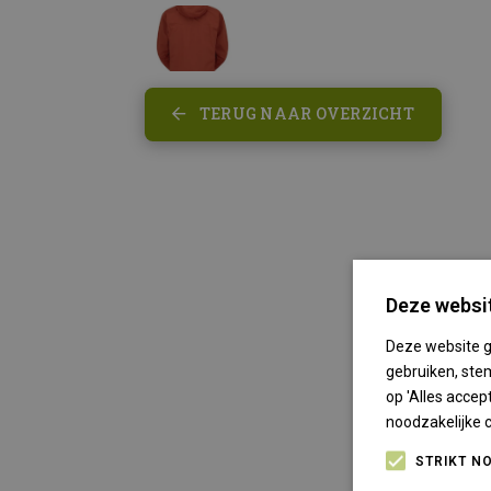
TERUG NAAR OVERZICHT
Deze websit
Deze website g
gebruiken, stem
op 'Alles accep
noodzakelijke 
STRIKT N