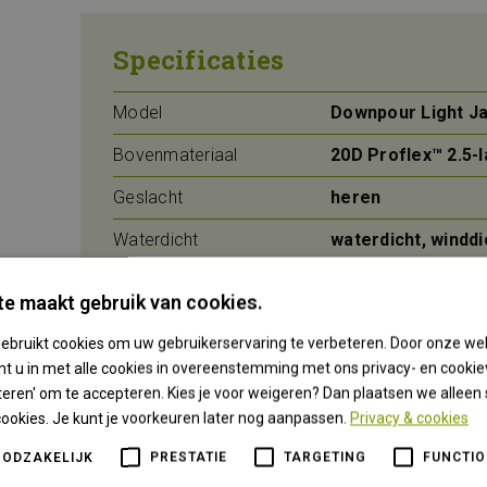
Specificaties
Model
Downpour Light J
Bovenmateriaal
20D Proflex™ 2.5-l
Geslacht
heren
Waterdicht
waterdicht, windd
e maakt gebruik van cookies.
ebruikt cookies om uw gebruikerservaring te verbeteren. Door onze web
t u in met alle cookies in overeenstemming met ons privacy- en cookieve
teren' om te accepteren. Kies je voor weigeren? Dan plaatsen we alleen s
cookies. Je kunt je voorkeuren later nog aanpassen.
Privacy & cookies
Anderen bekeken ook
OODZAKELIJK
PRESTATIE
TARGETING
FUNCTIO