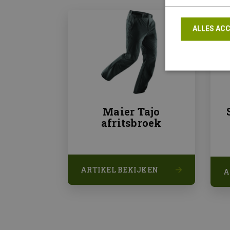
ALLES AC
Strikt noodzake
Maier Tajo
en accountbehee
afritsbroek
Naam
_GRECAPTCHA
ARTIKEL BEKIJKEN
A
__cf_bm