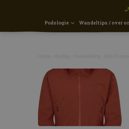
Podologie
Wandeltips / over o
Home
›
Kleding
›
Herenkleding
›
Rab Downpo