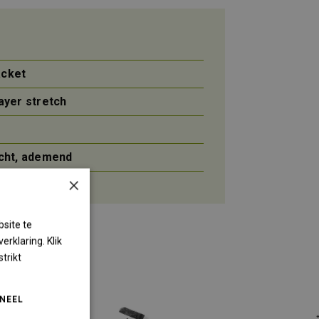
acket
ayer stretch
icht, ademend
×
site te
rklaring. Klik
trikt
NEEL