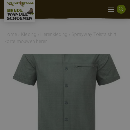
Home
›
Kleding
›
Herenkleding
›
Sprayway Tolsta shirt
korte mouwen heren