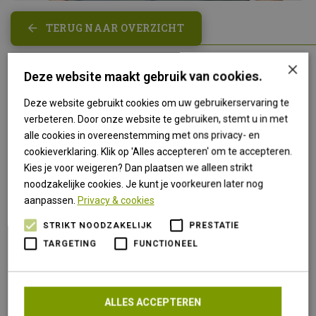
TERUG NAAR OVERZICHT
×
Sprayway Tolsta shirt
Deze website maakt gebruik van cookies.
korte mouwen heren
Deze website gebruikt cookies om uw gebruikerservaring te
verbeteren. Door onze website te gebruiken, stemt u in met
alle cookies in overeenstemming met ons privacy- en
Licht en ademend polyester. Materiaal voorkomt
cookieverklaring. Klik op 'Alles accepteren' om te accepteren.
geurtjes, sneldrogend. De Tolstra is een prettig zittende
Kies je voor weigeren? Dan plaatsen we alleen strikt
blouse met korte mouwen en een borstzak.
noodzakelijke cookies. Je kunt je voorkeuren later nog
Strayway Tolsta
aanpassen.
Privacy & cookies
STRIKT NOODZAKELIJK
PRESTATIE
TARGETING
FUNCTIONEEL
Specificaties
Bovenmateriaal
polyester
ALLES ACCEPTEREN
Geslacht
heren