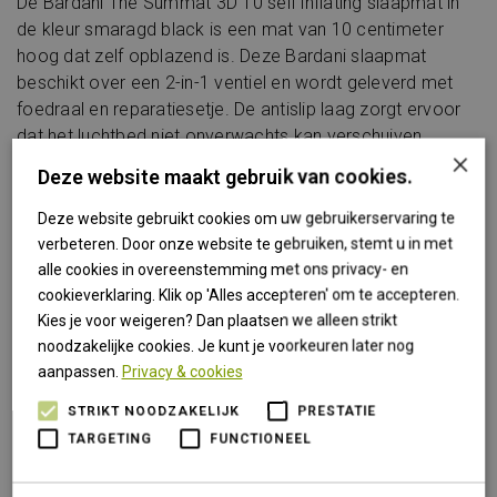
De Bardani The Summat 3D 10 self inflating slaapmat in
de kleur smaragd black is een mat van 10 centimeter
hoog dat zelf opblazend is. Deze Bardani slaapmat
beschikt over een 2-in-1 ventiel en wordt geleverd met
foedraal en reparatiesetje. De antislip laag zorgt ervoor
dat het luchtbed niet onverwachts kan verschuiven.
×
van € 189,95 voor € 169,95
Deze website maakt gebruik van cookies.
Deze website gebruikt cookies om uw gebruikerservaring te
verbeteren. Door onze website te gebruiken, stemt u in met
Specificaties
alle cookies in overeenstemming met ons privacy- en
cookieverklaring. Klik op 'Alles accepteren' om te accepteren.
Bardani Summat 3D 10 self
Kies je voor weigeren? Dan plaatsen we alleen strikt
Model
inflating slaapmat
noodzakelijke cookies. Je kunt je voorkeuren later nog
aanpassen.
Privacy & cookies
Bovenmateriaal
Polyester
STRIKT NOODZAKELIJK
PRESTATIE
Categorie
slaapmatten
TARGETING
FUNCTIONEEL
Gewicht
3100 gram