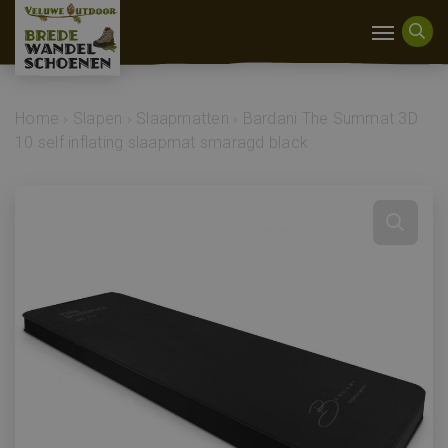
Home
›
Slapen
›
Slaapmatten
›
Bardani The Summat 3D
10 self inflating slaapmat smaragd black