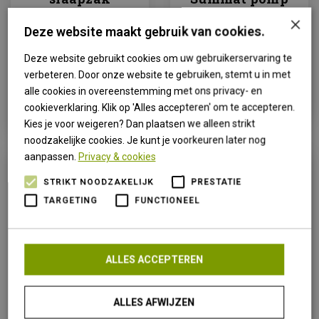
Outpost 300
van € 18,95
×
dekenmodel
Deze website maakt gebruik van cookies.
voor € 14,95
€ 240,00
Deze website gebruikt cookies om uw gebruikerservaring te
verbeteren. Door onze website te gebruiken, stemt u in met
ARTIKEL
BEKIJKEN
alle cookies in overeenstemming met ons privacy- en
ARTIKEL
BEKIJKEN
cookieverklaring. Klik op 'Alles accepteren' om te accepteren.
Kies je voor weigeren? Dan plaatsen we alleen strikt
noodzakelijke cookies. Je kunt je voorkeuren later nog
aanpassen.
Privacy & cookies
STRIKT NOODZAKELIJK
PRESTATIE
TARGETING
FUNCTIONEEL
Bardani The
Bardani The
ALLES ACCEPTEREN
Summat 3D S
Summat 3D 10
7,5 self
self inflating
inflating
slaapmat
ALLES AFWIJZEN
slaapmat
smaragd black