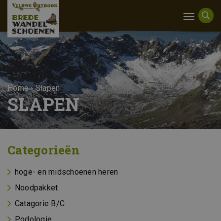
Home
›
Slapen
SLAPEN
Categorieën
hoge- en midschoenen heren
Noodpakket
Catagorie B/C
Podologie