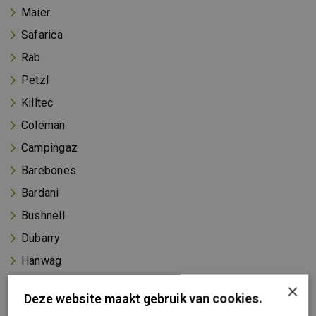
Maier
Safarica
Rab
Petzl
Killtec
Coleman
Campingaz
Barebones
Bardani
Bushnell
Dubarry
Hanwag
Identity
×
Deze website maakt gebruik van cookies.
Konus