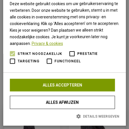
Deze website gebruikt cookies om uw gebruikerservaring te
Lowe Alpine
verbeteren. Door onze website te gebruiken, stemt u in met
Meindl
alle cookies in overeenstemming met ons privacy- en
Osprey
cookieverklaring. Klik op 'Alles accepteren' om te accepteren.
Kies je voor weigeren? Dan plaatsen we alleen strikt
Polydaun
noodzakelijke cookies. Je kunt je voorkeuren later nog
Primus
aanpassen.
Privacy & cookies
Sprayway
STRIKT NOODZAKELIJK
PRESTATIE
Super Natural
TARGETING
FUNCTIONEEL
Tasco
Trekmates
ALLES ACCEPTEREN
Vortex
ALLES AFWIJZEN
DETAILS WEERGEVEN