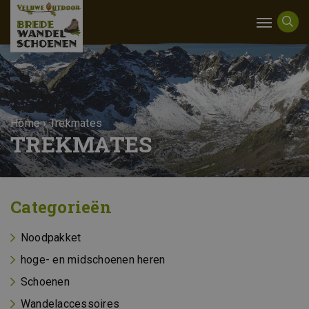
Home
›
Trekmates
TREKMATES
Categorieën
Noodpakket
hoge- en midschoenen heren
Schoenen
Wandelaccessoires