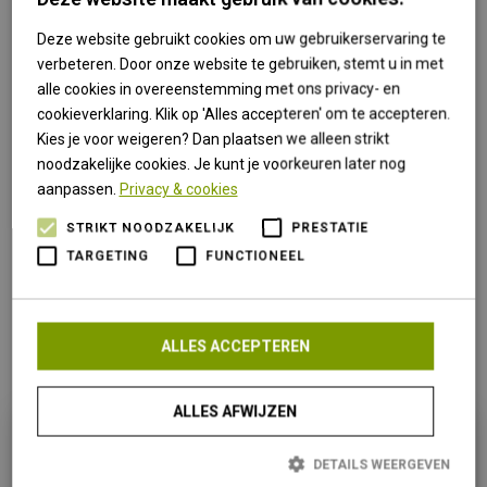
Lowe Alpine
Deze website gebruikt cookies om uw gebruikerservaring te
Meindl
verbeteren. Door onze website te gebruiken, stemt u in met
Osprey
alle cookies in overeenstemming met ons privacy- en
cookieverklaring. Klik op 'Alles accepteren' om te accepteren.
Polydaun
Kies je voor weigeren? Dan plaatsen we alleen strikt
Primus
noodzakelijke cookies. Je kunt je voorkeuren later nog
aanpassen.
Privacy & cookies
Sprayway
Super Natural
STRIKT NOODZAKELIJK
PRESTATIE
TARGETING
FUNCTIONEEL
Tasco
Trekmates
Vortex
ALLES ACCEPTEREN
ALLES AFWIJZEN
DETAILS WEERGEVEN