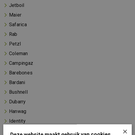
Jetboil
Maier
Safarica
Rab
Petzl
Coleman
Campingaz
Barebones
Bardani
Bushnell
Dubarry
Hanwag
Identity
×
Konus
Deze website maakt gebruik van cookies.